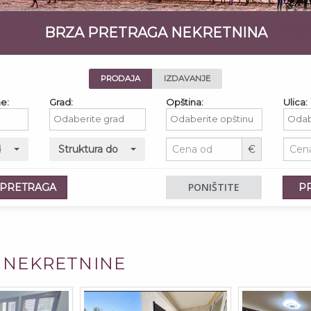
BRZA PRETRAGA NEKRETNINA
PRODAJA
IZDAVANJE
e:
Grad:
Opština:
Ulica:
d
Struktura do
€
PONIŠTITE
 PRETRAGA
P
 NEKRETNINE