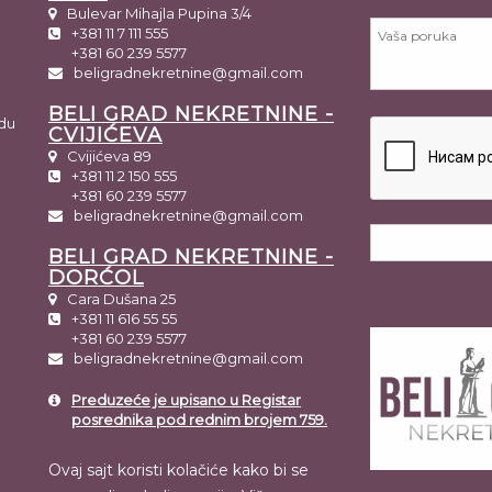
Bulevar Mihajla Pupina 3/4
+381 11 7 111 555
+381 60 239 5577
beligradnekretnine@gmail.com
BELI GRAD NEKRETNINE -
du
CVIJIĆEVA
Cvijićeva 89
+381 11 2 150 555
+381 60 239 5577
beligradnekretnine@gmail.com
BELI GRAD NEKRETNINE -
DORĆOL
Cara Dušana 25
+381 11 616 55 55
+381 60 239 5577
beligradnekretnine@gmail.com
Preduzeće je upisano u Registar
posrednika pod rednim brojem 759.
Ovaj sajt koristi kolačiće kako bi se