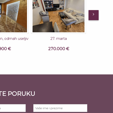
an, odmah useljiv
27. marta
C
900 €
270.000 €
1
TE PORUKU