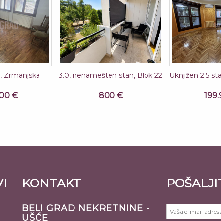
, Zrmanjska
3.0, nenamešten stan, Blok 22
Uknjižen 2.5 st
000 €
800 €
199.
VI
KONTAKT
POŠALJI
BELI GRAD NEKRETNINE -
UŠĆE