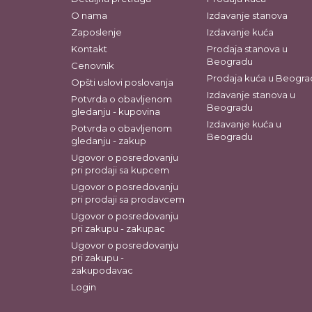
O nama
Izdavanje stanova
Zaposlenje
Izdavanje kuća
Kontakt
Prodaja stanova u
Beogradu
Cenovnik
Prodaja kuća u Beogra
Opšti uslovi poslovanja
Izdavanje stanova u
Potvrda o obavljenom
Beogradu
gledanju - kupovina
Izdavanje kuća u
Potvrda o obavljenom
Beogradu
gledanju - zakup
Ugovor o posredovanju
pri prodaji sa kupcem
Ugovor o posredovanju
pri prodaji sa prodavcem
Ugovor o posredovanju
pri zakupu - zakupac
Ugovor o posredovanju
pri zakupu -
zakupodavac
Login