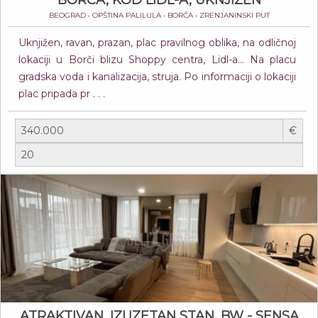
BORČA, KOD LIDL-A, UKNJIŽEN
BEOGRAD • OPŠTINA PALILULA • BORČA • ZRENJANINSKI PUT
Uknjižen, ravan, prazan, plac pravilnog oblika, na odličnoj
lokaciji u Borči blizu Shoppy centra, Lidl-a... Na placu
gradska voda i kanalizacija, struja. Po informaciji o lokaciji
plac pripada pr . . .
€
ATRAKTIVAN, IZUZETAN STAN, BW - SENSA