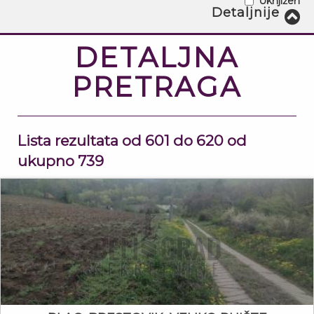
Uknjižen
Struktura - Od:
Detaljnije
7
Struktura - Do:
DETALJNA
PRETRAGA
Površina - Od:
2
m
Površina - Do:
Lista rezultata od 601 do 620 od
2
m
ukupno 739
Cena - Od:
€
Cena - Do:
€