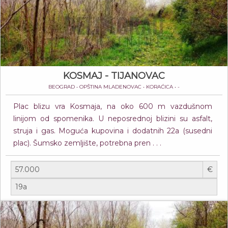
KOSMAJ - TIJANOVAC
BEOGRAD • OPŠTINA MLADENOVAC • KORAĆICA • -
Plac blizu vra Kosmaja, na oko 600 m vazdušnom
linijom od spomenika. U neposrednoj blizini su asfalt,
struja i gas. Moguća kupovina i dodatnih 22a (susedni
plac). Šumsko zemljište, potrebna pren . . .
€