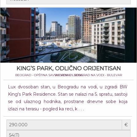
KING’S PARK, ODLIČNO ORIJENTISAN
BEOGRAD • OPŠTINA SAVSKI VENAC • BEOGRAD NA VODI • BULEVAR VUDROA VILSONA
Lux dvosoban stan, u Beogradu na vodi, u zgradi BW
King's Park Residence. Stan se nalazi na 5. spratu, sastoji
se od ulaznog hodnika, prostrane dnevne sobe koja
izlazi na terasu - pogled ka reci, k . . .
€