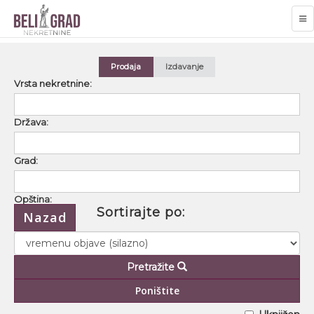
TO
NA
Prodaja
Izdavanje
Vrsta nekretnine:
Država:
Grad:
Opština:
Sortirajte po:
Nazad
Naselje:
Pretražite
Ulica:
Poništite